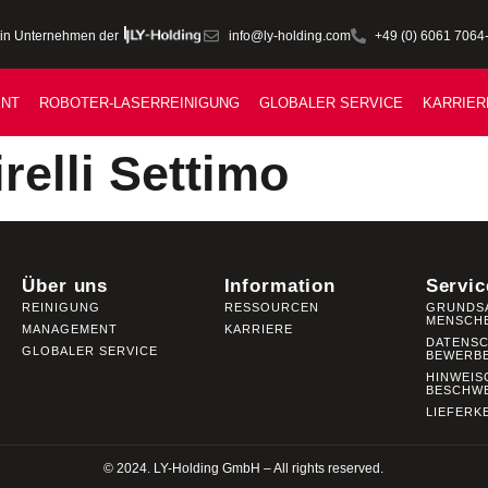
info@ly-holding.com
+49 (0) 6061 7064
in Unternehmen der
NT
ROBOTER-LASERREINIGUNG
GLOBALER SERVICE
KARRIER
relli Settimo
Über uns
Information
Servic
REINIGUNG
RESSOURCEN
GRUNDS
MENSCH
MANAGEMENT
KARRIERE
DATENS
GLOBALER SERVICE
BEWERB
HINWEIS
BESCHW
LIEFERK
© 2024. LY-Holding GmbH – All rights reserved.