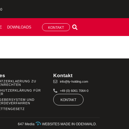
-0
E
DOWNLOADS
KONTAKT
es
Kontakt
ATZERKLAERUNG ZU
info@ly-holding.com
ENRECHTEN
CHUTZERKLÄRUNG FÜR
+49 (0) 6061 7064-0
ER
GEBERSYSTEM UND
KONTAKT
ERDEVERFAHREN
ETTENGESETZ
647 Media
WEBSITES MADE IN ODENWALD.