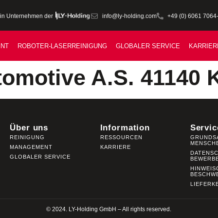
info@ly-holding.com
+49 (0) 6061 7064
in Unternehmen der
NT
ROBOTER-LASERREINIGUNG
GLOBALER SERVICE
KARRIER
omotive A.S. 41140 
Über uns
Information
Servic
REINIGUNG
RESSOURCEN
GRUNDS
MENSCH
MANAGEMENT
KARRIERE
DATENS
GLOBALER SERVICE
BEWERB
HINWEIS
BESCHW
LIEFERK
© 2024. LY-Holding GmbH – All rights reserved.