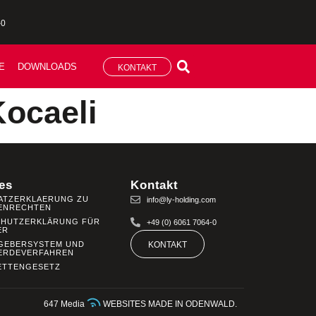
-0
E
DOWNLOADS
KONTAKT
Kocaeli
es
Kontakt
ATZERKLAERUNG ZU
info@ly-holding.com
ENRECHTEN
CHUTZERKLÄRUNG FÜR
+49 (0) 6061 7064-0
ER
GEBERSYSTEM UND
KONTAKT
ERDEVERFAHREN
ETTENGESETZ
647 Media
WEBSITES MADE IN ODENWALD.